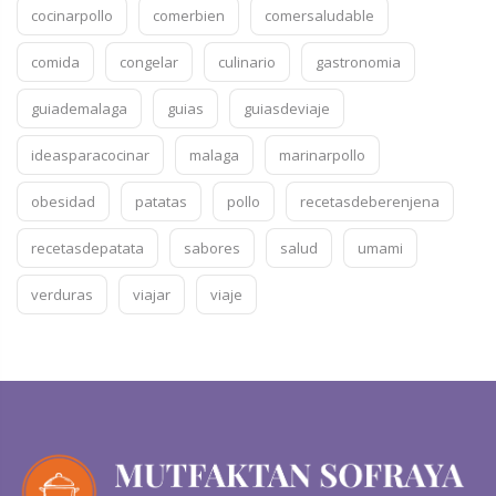
cocinarpollo
comerbien
comersaludable
comida
congelar
culinario
gastronomia
guiademalaga
guias
guiasdeviaje
ideasparacocinar
malaga
marinarpollo
obesidad
patatas
pollo
recetasdeberenjena
recetasdepatata
sabores
salud
umami
verduras
viajar
viaje